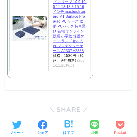
プ スリーブ 10.9 10.
5 11 13 13.3 15 16
インチ macbook air
pro M1 Surface Pro
iPad PC ケース 収
納 PCバッグ 持ち運
び 在宅 オンライン
授業 小学校 保護ケ
ース ランドセル入
れ プロテクターケ
ース A2337 A2338
価格：1580円（税
込、送料無料)
(202
1/11/26時点)
SHARE
LINE
ツイート
シェア
はてブ
Pocket